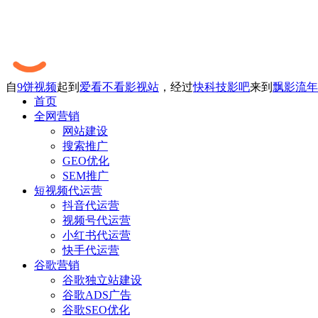
自
9饼视频
起到
爱看不看影视站
，经过
快科技影吧
来到
飘影流年
首页
全网营销
网站建设
搜索推广
GEO优化
SEM推广
短视频代运营
抖音代运营
视频号代运营
小红书代运营
快手代运营
谷歌营销
谷歌独立站建设
谷歌ADS广告
谷歌SEO优化