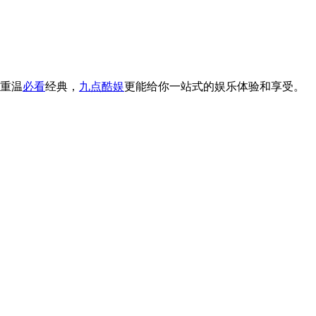
重温
必看
经典，
九点酷娱
更能给你一站式的娱乐体验和享受。