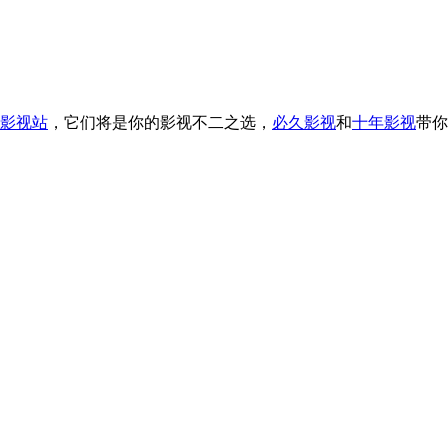
影视站
，它们将是你的影视不二之选，
必久影视
和
十年影视
带你