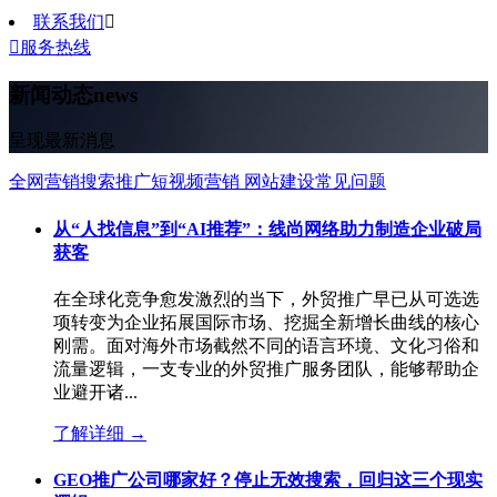
联系我们


服务热线
新闻动态
news
呈现最新消息
全网营销
搜索推广
短视频营销
网站建设
常见问题
从“人找信息”到“AI推荐”：线尚网络助力制造企业破局
获客
在全球化竞争愈发激烈的当下，外贸推广早已从可选选
项转变为企业拓展国际市场、挖掘全新增长曲线的核心
刚需。面对海外市场截然不同的语言环境、文化习俗和
流量逻辑，一支专业的外贸推广服务团队，能够帮助企
业避开诸...
了解详细
→
GEO推广公司哪家好？停止无效搜索，回归这三个现实