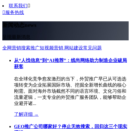
联系我们


服务热线
新闻动态
news
呈现最新消息
全网营销
搜索推广
短视频营销
网站建设
常见问题
从“人找信息”到“AI推荐”：线尚网络助力制造企业破局
获客
在全球化竞争愈发激烈的当下，外贸推广早已从可选选
项转变为企业拓展国际市场、挖掘全新增长曲线的核心
刚需。面对海外市场截然不同的语言环境、文化习俗和
流量逻辑，一支专业的外贸推广服务团队，能够帮助企
业避开诸...
了解详细
→
GEO推广公司哪家好？停止无效搜索，回归这三个现实